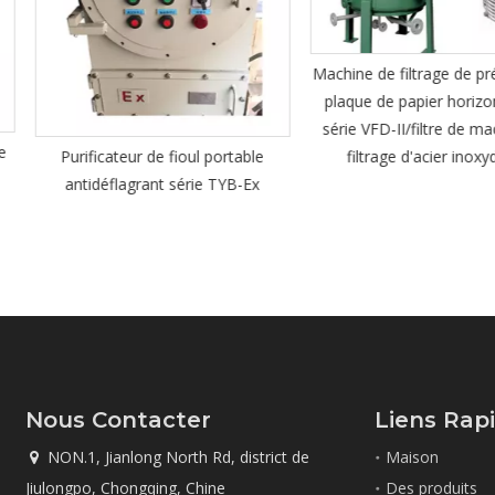
Machine de filtrage de précision de
plaque de papier horizontale de
série VFD-II/filtre de machine de
Centrifugeus
oul portable
filtrage d'acier inoxydable
trois co
rie TYB-Ex
Nous Contacter
Liens Rap
NON.1, Jianlong North Rd, district de
Maison

Jiulongpo, Chongqing, Chine
Des produits