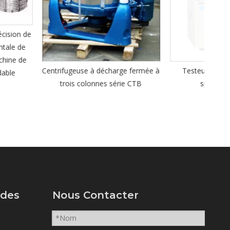
Co
p
e à décharge fermée à
Testeur de point d'allumage
lonnes série CTB
spontané FP-706
ides
Nous Contacter