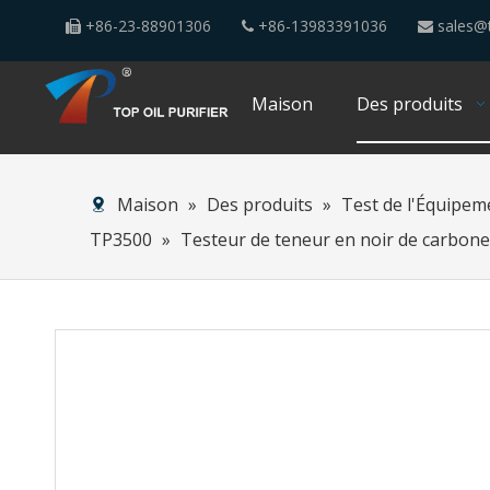
+86-23-88901306
+86-13983391036
sales@t



Maison
Des produits
Maison
»
Des produits
»
Test de l'Équipem
TP3500
»
Testeur de teneur en noir de carbon