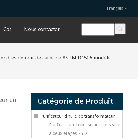
Français
Cas
Nous contacter
 cendres de noir de carbone ASTM D1506 modèle
eur en
Catégorie de Produit
Purificateur d'huile de transformateur
Purificateur d'huile isolant sous vide
à deux étages ZYD