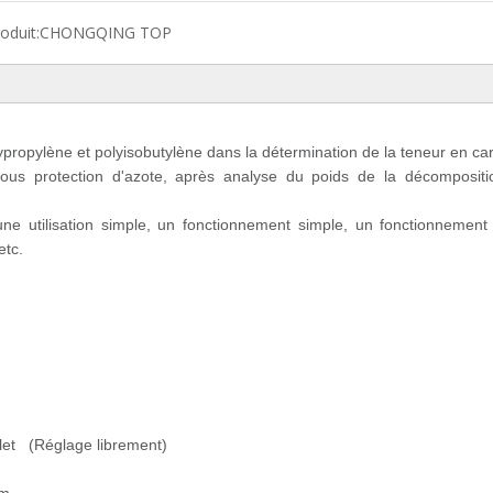
oduit:
CHONGQING TOP
lypropylène et polyisobutylène dans la détermination de la teneur en ca
n sous protection d'azote, après analyse du poids de la décomposit
e utilisation simple, un fonctionnement simple, un fonctionnement 
 etc.
let (Réglage librement)