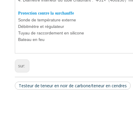
4
.
Diamètre intérieur du tube chauffant : Φ31×（400±50）
Protection contre la surchauffe
Sonde de température externe
Débitmètre et régulateur
Tuyau de raccordement en silicone
Bateau en feu
sur:
Testeur de teneur en noir de carbone/teneur en cendres