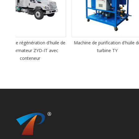
ile de
Machine de purification d'huile de
Purificateur de fi
vec
turbine TY
antidéflagrant sé