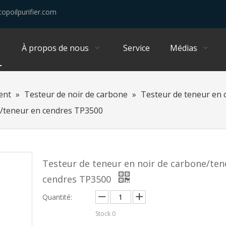
opoilpurifier.com
À propos de nous
Service
Médias
ent
»
Testeur de noir de carbone
»
Testeur de teneur en
e/teneur en cendres TP3500
Testeur de teneur en noir de carbone/ten
cendres TP3500
Quantité:
Stock
0