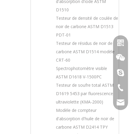
d'absorption d'iode ASTM
D1510
Testeur de densité de coulée de
noir de carbone ASTM D1513
PDT-01
Testeur de résidus de noir de
carbone ASTM D1514 modèle
CRT-60
Spectrophotomètre visible
topoilpur
ASTM D1618 V-1500PC
Testeur de soufre total ASTM
+86-23-
D1619 5453 par fluorescence
Whatsa
ultraviolette (KMA-2000)
sales@to
Wechat
Modèle de compteur
d'absorption d'huile de noir de
carbone ASTM D2414 TPY