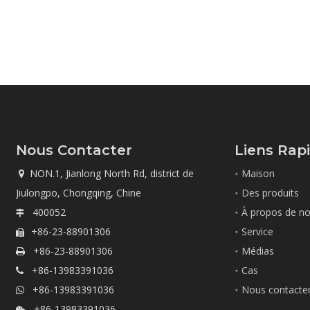
Nous Contacter
Liens Rap
NON.1, Jianlong North Rd, district de
Maison

Jiulongpo, Chongqing, Chine
Des produits
400052
À propos de n

+86-23-88901306
Service

+86-23-88901306
Médias

+86-13983391036
Cas

+86-13983391036
Nous contacte

+86-13983391036