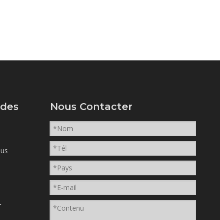
ides
Nous Contacter
ous
r