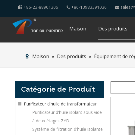
+86-23-88901306
+86-13983391036
sales@t



Maison
Des produits
Maison
»
Des produits
»
Équipement de rég
Catégorie de Produit
Purificateur d'huile de transformateur
Purificateur d'huile isolant sous vide
à deux étages ZYD
Système de filtration d'huile isolante