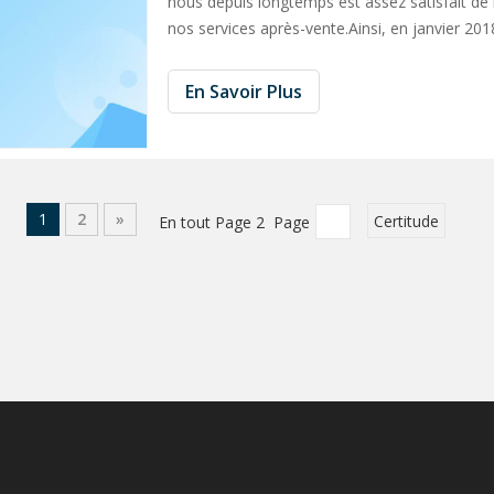
nous depuis longtemps est assez satisfait de 
nos services après-vente.Ainsi, en janvier 2018
à vide à double étage de type luxe Z
En Savoir Plus
1
2
»
En tout Page 2 Page
Certitude