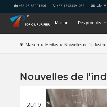
+86-23-88901306
+86-13983391036
sales@t



Maison
Des produits
Maison
»
Médias
»
Nouvelles de l'industrie
Nouvelles de l'ind
2019