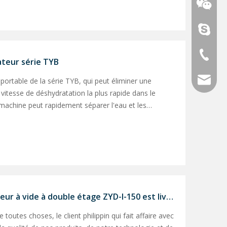
topoilpur
+86-23-
ateur série TYB
Whatsa
sales@to
portable de la série TYB, qui peut éliminer une
Wechat
vitesse de déshydratation la plus rapide dans le
machine peut rapidement séparer l'eau et les
iné à purifier l'huile légère, y compris l'huile diesel
Le purificateur d'huile de transformateur à vide à double étage ZYD-I-150 est livré avec succès à un client philippin
toutes choses, le client philippin qui fait affaire avec