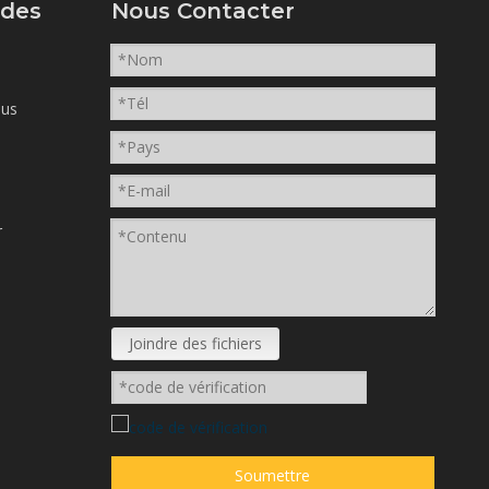
ides
Nous Contacter
ous
r
Joindre des fichiers
Soumettre