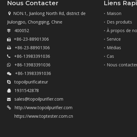
Nous Contacter
Liens Rap
NON.1, Jianlong North Rd, district de
Maison

Jiulongpo, Chongqing, Chine
Des produits
400052
À propos de n

+86-23-88901306
Service

+86-23-88901306
Médias

+86-13983391036
Cas

+86-13983391036
Nous contacte

+86-13983391036

topoilpurificateur

1931542878

sales@topoilpurifier.com

http://www.topoilpurifier.com

https://www.toptester.com.cn