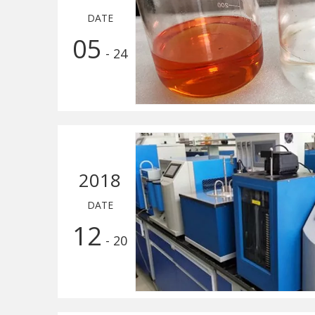
DATE
05
- 24
2018
DATE
12
- 20