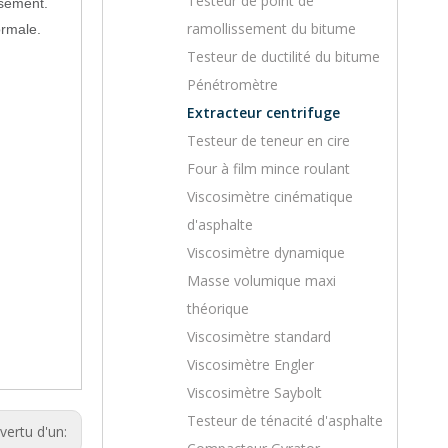
Testeur de point de
ssement.
ramollissement du bitume
ormale.
Testeur de ductilité du bitume
Pénétromètre
Extracteur centrifuge
Testeur de teneur en cire
Four à film mince roulant
Viscosimètre cinématique
d'asphalte
Viscosimètre dynamique
Masse volumique maxi
théorique
Viscosimètre standard
Viscosimètre Engler
Viscosimètre Saybolt
Testeur de ténacité d'asphalte
vertu d'un: