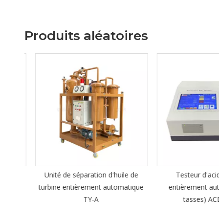
Produits aléatoires
ile de
Unité de séparation d'huile de
Testeur d'acidit
ent
turbine entièrement automatique
entièrement auto
TY-A
tasses) ACD