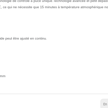
nologie de contrôle à puce unique.Technologie avancée et petit dépa
℃, ce qui ne nécessite que 15 minutes à température atmosphérique n
ide peut être ajusté en continu.
0mm
En 