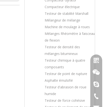
Compacteur Gyrator
Compacteur électrique
Testeur de stabilité Marshall
Mélangeur de mélange
Machine de moulage à roues
Mélanges Rhéomètre à faisceau
de flexion
Testeur de densité des
mélanges bitumineux
Testeur chimique à quatre
composants
Testeur de point de rupture
Asphalte émulsifié
topoilpur
Testeur d'abrasion de roue
humide
+86-23-
Testeur de force cohésive
Whatsa