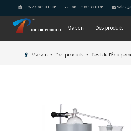
+86-23-88901306
+86-13983391036
sales@t



Maison
Des produits
Maison
»
Des produits
»
Test de l'Équipem