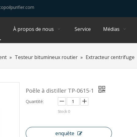
opoilpurifier.com
À propos de nous
Service
Médias
ent
»
Testeur bitumineux routier
»
Extracteur centrifuge
Poêle à distiller TP-0615-1
Quantité:
Stock
0
enquête