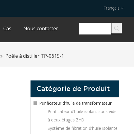
Français
Cas
Nous contacter
»
Poêle à distiller TP-0615-1
Catégorie de Produit
Purificateur d'huile de transformateur
Purificateur d'huile isolant sous vide
à deux étages ZYD
Système de filtration d'huile isolante