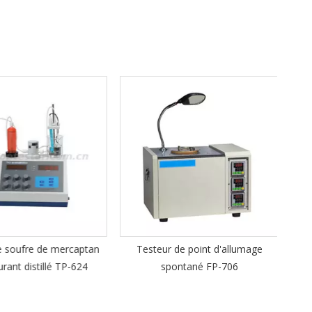
Teste
brut 
soufre de mercaptan
Testeur de point d'allumage
ant distillé TP-624
spontané FP-706