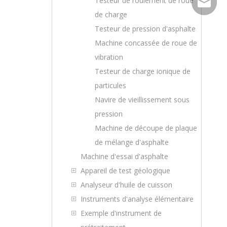
Testeur de roulement de roue
sales@to
de charge
Wechat
Testeur de pression d'asphalte
Machine concassée de roue de
vibration
Testeur de charge ionique de
particules
Navire de vieillissement sous
pression
Machine de découpe de plaque
de mélange d'asphalte
Machine d'essai d'asphalte
Appareil de test géologique
Analyseur d'huile de cuisson
Instruments d'analyse élémentaire
Exemple d'instrument de