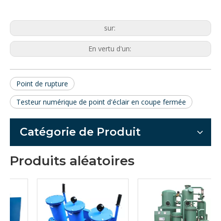
GB514.
(1) échelle :-30~170 °C ;division
d'échelle: 1°C
(2) échelle : 100~300°C ;division
d'échelle: 1°C
sur:
Puissance de
CA 220 V ± 10 %, 50 Hz
travail
Consommation
≤650W
d'énergie
En vertu d'un:
Point de rupture
Testeur numérique de point d'éclair en coupe fermée
Catégorie de Produit
Produits aléatoires