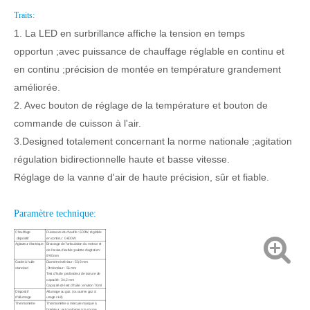
Traits:
1. La LED en surbrillance affiche la tension en temps
opportun ;avec puissance de chauffage réglable en continu et
en continu ;précision de montée en température grandement
améliorée.
2. Avec bouton de réglage de la température et bouton de
commande de cuisson à l'air.
3.Designed totalement concernant la norme nationale ;agitation
régulation bidirectionnelle haute et basse vitesse.
Réglage de la vanne d'air de haute précision, sûr et fiable.
Paramètre technique:
Chauffage
Puissance de chauffe : 600W, réglable
dispositif
en continu : 0-600W
Agitateur électrique
Brassage de l'articulation du moteur et
de l'essieu flexible ;palette d'agitation:
8*40mm
Godet à huile
Diamètre intérieur : 50,8 mm
standard
;Profondeur : 56 mm
Test d'huile profondeur de rainure de
capacité : 34,2 mm
Capacité de test d'huile : environ 70 ml
Dispositif
Allumage au gaz. (ou autres gaz à
d'allumage
usage civil)
Thermomètre
Thermomètre à mercure marqué à
l'intérieur ;est conforme à la norme