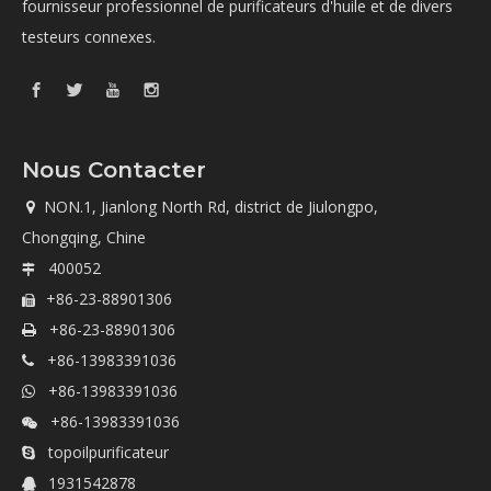
fournisseur professionnel de purificateurs d'huile et de divers
testeurs connexes.
Nous Contacter
NON.1, Jianlong North Rd, district de Jiulongpo,

Chongqing, Chine
400052

+86-23-88901306

+86-23-88901306

+86-13983391036

+86-13983391036

+86-13983391036

topoilpurificateur

1931542878
