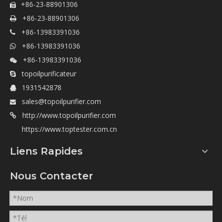
+86-23-88901306

+86-23-88901306

+86-13983391036

+86-13983391036

+86-13983391036

topoilpurificateur

1931542878

sales@topoilpurifier.com

http://www.topoilpurifier.com

https://www.toptester.com.cn
Liens Rapides
Nous Contacter