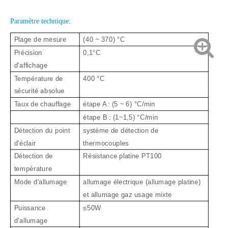
Paramètre technique:
Plage de mesure
(40 ~ 370) °C
Précision
0,1°C
d'affichage
Température de
400 °C
sécurité absolue
Taux de chauffage
étape A : (5 ~ 6) °C/min
étape B : (1~1,5) °C/min
Détection du point
système de détection de
d'éclair
thermocouples
Détection de
Résistance platine PT100
température
Mode d'allumage
allumage électrique (allumage platine)
et allumage gaz usage mixte
Puissance
≤50W
d'allumage