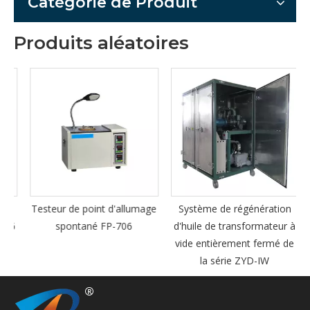
Catégorie de Produit
Produits aléatoires
Testeur de point d'allumage
Système de régénération
(6
spontané FP-706
d'huile de transformateur à
vide entièrement fermé de
la série ZYD-IW