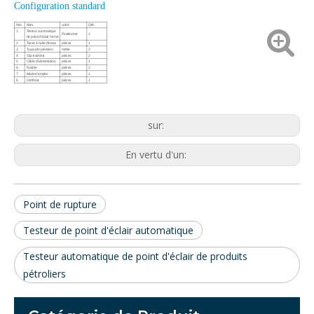
Configuration standard
Non
Nom
unité
Qté.
1
Testeur automatique
Positionner
1
de point d'éclair fermé
2
Tasse à huile d'essai
pièces
1
3
Tuyau de pression
mètre
2
4
Clip trachéal
pièces
2
5
Câble d'alimentation
pièces
1
6
Fusible
pièces
2
7
Mode d'emploi
pièces
1
8
Certificat
pièces
1
sur:
En vertu d'un:
Point de rupture
Testeur de point d'éclair automatique
Testeur automatique de point d'éclair de produits
pétroliers