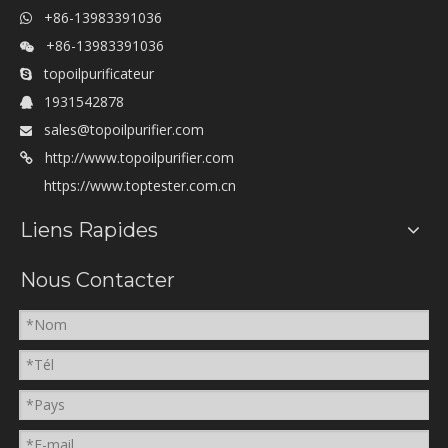
+86-13983391036

+86-13983391036

topoilpurificateur

1931542878

sales@topoilpurifier.com

http://www.topoilpurifier.com

https://www.toptester.com.cn
Liens Rapides
Nous Contacter