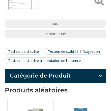
Tester
l'assemblage de
2
Positionner
2
la bombe à
oxygène
Thermomètre à
mercure en verre
3
spécial pour la
pc
1
93-102°C
période
d'induction
Bouteille de test
sur:
4
en verre et
Positionner
2
bouchon
5
Clé spéciale
pc
1
En vertu d'un:
Testeur de stabilité
Testeur de stabilité à l'oxydation
Testeur de stabilité à l'oxydation de l'essence
Catégorie de Produit
Produits aléatoires