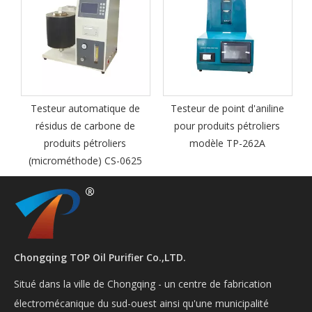
Testeur automatique de
Testeur de point d'aniline
résidus de carbone de
pour produits pétroliers
produits pétroliers
modèle TP-262A
(microméthode) CS-0625
Chongqing TOP Oil Purifier Co.,LTD.
Situé dans la ville de Chongqing - un centre de fabrication
électromécanique du sud-ouest ainsi qu'une municipalité