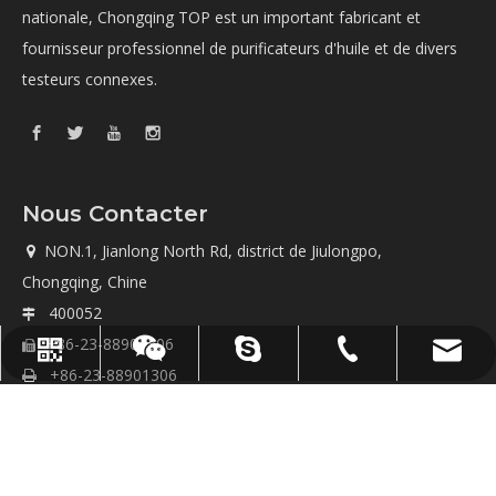
nationale, Chongqing TOP est un important fabricant et
fournisseur professionnel de purificateurs d'huile et de divers
testeurs connexes.
Nous Contacter
NON.1, Jianlong North Rd, district de Jiulongpo,

Chongqing, Chine
400052

+86-23-88901306

sales@topoilpurifier.com
+86-23-88901306
topoilpurificateur
Whatsapp
Wechat
+86-23-88901306

+86-13983391036

+86-13983391036

+86-13983391036
