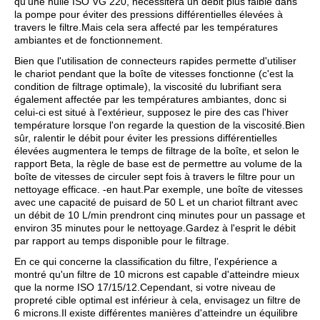
qu'une huile ISO VG 220, nécessitera un débit plus faible dans
la pompe pour éviter des pressions différentielles élevées à
travers le filtre.Mais cela sera affecté par les températures
ambiantes et de fonctionnement.
Bien que l'utilisation de connecteurs rapides permette d'utiliser
le chariot pendant que la boîte de vitesses fonctionne (c'est la
condition de filtrage optimale), la viscosité du lubrifiant sera
également affectée par les températures ambiantes, donc si
celui-ci est situé à l'extérieur, supposez le pire des cas l'hiver
température lorsque l'on regarde la question de la viscosité.Bien
sûr, ralentir le débit pour éviter les pressions différentielles
élevées augmentera le temps de filtrage de la boîte, et selon le
rapport Beta, la règle de base est de permettre au volume de la
boîte de vitesses de circuler sept fois à travers le filtre pour un
nettoyage efficace. -en haut.Par exemple, une boîte de vitesses
avec une capacité de puisard de 50 L et un chariot filtrant avec
un débit de 10 L/min prendront cinq minutes pour un passage et
environ 35 minutes pour le nettoyage.Gardez à l'esprit le débit
par rapport au temps disponible pour le filtrage.
En ce qui concerne la classification du filtre, l'expérience a
montré qu'un filtre de 10 microns est capable d'atteindre mieux
que la norme ISO 17/15/12.Cependant, si votre niveau de
propreté cible optimal est inférieur à cela, envisagez un filtre de
6 microns.Il existe différentes manières d'atteindre un équilibre