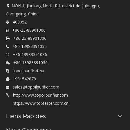
NON.1, Jianlong North Rd, district de Jiulongpo,

Chongqing, Chine
400052

+86-23-88901306

+86-23-88901306

+86-13983391036

+86-13983391036

+86-13983391036

topoilpurificateur

1931542878

sales@topoilpurifier.com

http://www.topoilpurifier.com

https://www.toptester.com.cn
Liens Rapides