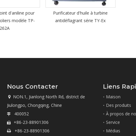
aniline pour
Purificateur d'huile à turbine
s modèle TP-
antidéflagrant série TY-Ex
Nous Contacter
Liens Rap
NON.1, Jianlong North Rd, district de
Maison

Jiulongpo, Chongqing, Chine
Des produits
400052
À propos de n

+86-23-88901306
Service

+86-23-88901306
Médias
