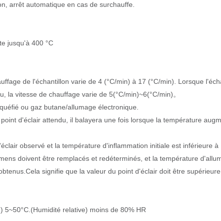
on, arrêt automatique en cas de surchauffe.
te jusqu'à 400 °C
ffage de l'échantillon varie de 4 (°C/min) à 17 (°C/min). Lorsque l'écha
endu, la vitesse de chauffage varie de 5(°C/min)~6(°C/min)。
liquéfié ou gaz butane/allumage électronique.
point d'éclair attendu, il balayera une fois lorsque la température aug
d'éclair observé et la température d'inflammation initiale est inférieure à
imens doivent être remplacés et redéterminés, et la température d'allum
obtenus.Cela signifie que la valeur du point d'éclair doit être supérieure
) 5~50°C.(Humidité relative) moins de 80% HR