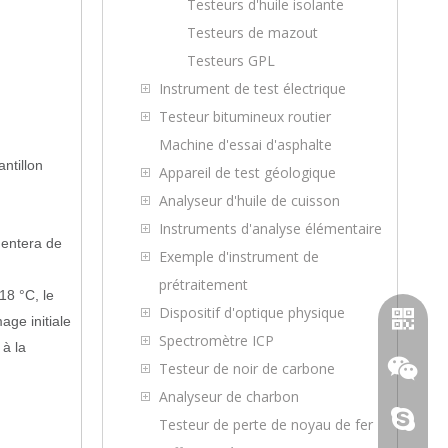
Testeurs d'huile isolante
Testeurs de mazout
Testeurs GPL
Instrument de test électrique
Testeur bitumineux routier
Machine d'essai d'asphalte
ntillon
Appareil de test géologique
Analyseur d'huile de cuisson
Instruments d'analyse élémentaire
mentera de
Exemple d'instrument de
prétraitement
 18 °C, le
Dispositif d'optique physique
age initiale
Spectromètre ICP
 à la
Testeur de noir de carbone
Analyseur de charbon
topoilpur
Testeur de perte de noyau de fer