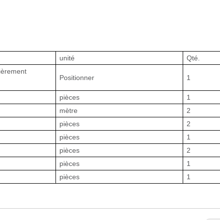
unité
Qté.
tièrement
Positionner
1
pièces
1
mètre
2
pièces
2
pièces
1
pièces
2
pièces
1
pièces
1