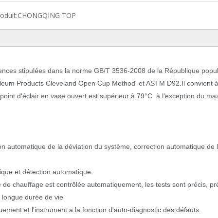
oduit:
CHONGQING TOP
ences stipulées dans la norme GB/T 3536-2008 de la République popul
roleum Products Cleveland Open Cup Method' et ASTM D92.Il convient à
e point d'éclair en vase ouvert est supérieur à 79°C à l'exception du ma
ion automatique de la déviation du système, correction automatique de 
ique et détection automatique.
 de chauffage est contrôlée automatiquement, les tests sont précis, pré
a longue durée de vie
ment et l'instrument a la fonction d'auto-diagnostic des défauts.