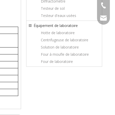
Diffractomètre
+86-23-
Testeur de sol
Whatsa
Testeur d'eaux usées
sales@to
Wechat
Équipement de laboratoire
Hotte de laboratoire
Centrifugeuse de laboratoire
Solution de laboratoire
Four à moufle de laboratoire
Four de laboratoire