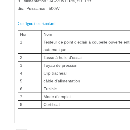
9. Alimentation : AC230V±10%, 50±1Hz
dix. Puissance : 500W
Configuration standard
Non
Nom
1
Testeur de point d'éclair à coupelle ouverte en
automatique
2
Tasse à huile d'essai
3
Tuyau de pression
4
Clip trachéal
5
câble d'alimentation
6
Fusible
7
Mode d'emploi
8
Certificat