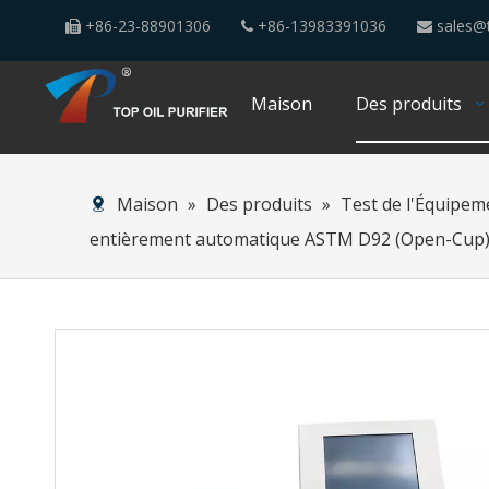
+86-23-88901306
+86-13983391036
sales@t



Maison
Des produits
Maison
»
Des produits
»
Test de l'Équipem
entièrement automatique ASTM D92 (Open-Cup