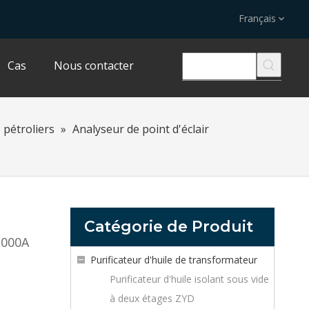
Français
Cas
Nous contacter
 pétroliers
»
Analyseur de point d'éclair
Catégorie de Produit
3000A
Purificateur d'huile de transformateur
Purificateur d'huile isolant sous vide
à deux étages ZYD