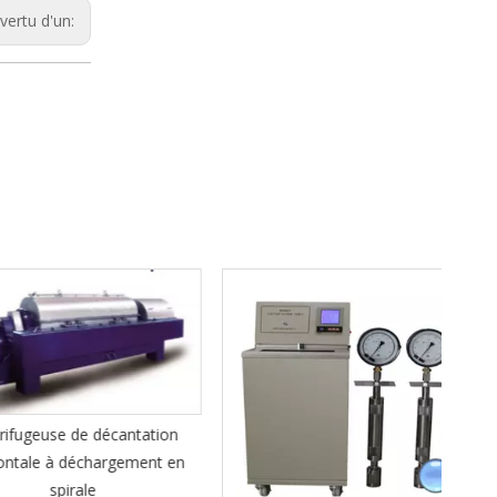
vertu d'un:
T
use de décantation
e à déchargement en
spirale